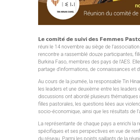
𝗟𝗲 𝗰𝗼𝗺𝗶𝘁𝗲́ 𝗱𝗲 𝘀𝘂𝗶𝘃𝗶 𝗱𝗲𝘀 𝗙𝗲𝗺𝗺𝗲𝘀 𝗣𝗮𝘀
réuni le 14 novembre au siège de l’associatio
rencontre a rassemblé douze participantes, fil
Burkina Faso, membres des pays de l’AES. Elle 
partage d’informations, de connaissances et 
Au cours de la journée, la responsable Tin Hin
les leaders et une deuxième entre les leaders
discussions ont abordé plusieurs thématiques
filles pastorales, les questions liées aux viole
socio-économique, ainsi que les résultats de l’a
La représentante de chaque pays a enrichi la 
spécifiques et ses perspectives en vue de ren
du réseau. Parmi les points saillants de la réun