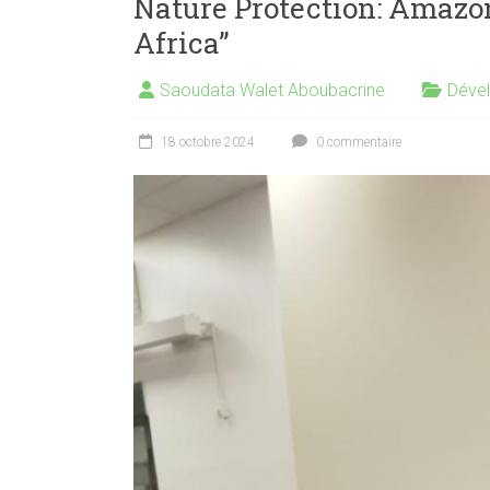
Nature Protection: Amazo
Africa”
Saoudata Walet Aboubacrine
Déve
18 octobre 2024
0 commentaire