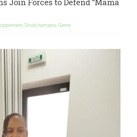
ns Join Forces to Defend “Mama
loppement
,
Droits humains
,
Genre