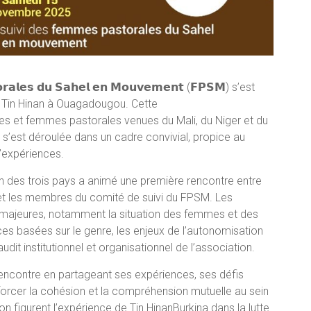
𝗼𝗿𝗮𝗹𝗲𝘀 𝗱𝘂 𝗦𝗮𝗵𝗲𝗹 𝗲𝗻 𝗠𝗼𝘂𝘃𝗲𝗺𝗲𝗻𝘁 (𝗙𝗣𝗦𝗠) s’est
n Tin Hinan à Ouagadougou. Cette
les et femmes pastorales venues du Mali, du Niger et du
s’est déroulée dans un cadre convivial, propice au
d’expériences.
an des trois pays a animé une première rencontre entre
 et les membres du comité de suivi du FPSM. Les
 majeures, notamment la situation des femmes et des
nces basées sur le genre, les enjeux de l’autonomisation
udit institutionnel et organisationnel de l’association.
rencontre en partageant ses expériences, ses défis
forcer la cohésion et la compréhension mutuelle au sein
ion figurent l’expérience de Tin HinanBurkina dans la lutte