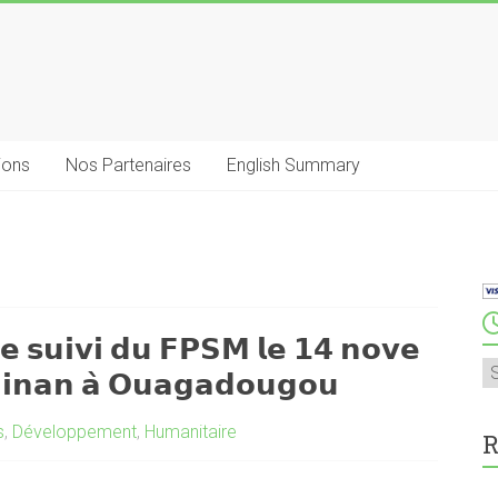
ions
Nos Partenaires
English Summary
𝗲 𝘀𝘂𝗶𝘃𝗶 𝗱𝘂 𝗙𝗣𝗦𝗠 𝗹𝗲 𝟭𝟰 𝗻𝗼𝘃𝗲
A
𝗛𝗶𝗻𝗮𝗻 𝗮̀ 𝗢𝘂𝗮𝗴𝗮𝗱𝗼𝘂𝗴𝗼𝘂
s
,
Développement
,
Humanitaire
R