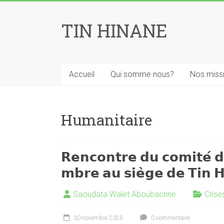
Skip
to
TIN HINANE
content
Accueil
Qui somme nous?
Nos miss
Humanitaire
𝗥𝗲𝗻𝗰𝗼𝗻𝘁𝗿𝗲 𝗱𝘂 𝗰𝗼𝗺𝗶𝘁𝗲́ 
𝗺𝗯𝗿𝗲 𝗮𝘂 𝘀𝗶𝗲̀𝗴𝗲 𝗱𝗲 𝗧𝗶𝗻 
Saoudata Walet Aboubacrine
Crise
30 novembre 2025
0 commentaire