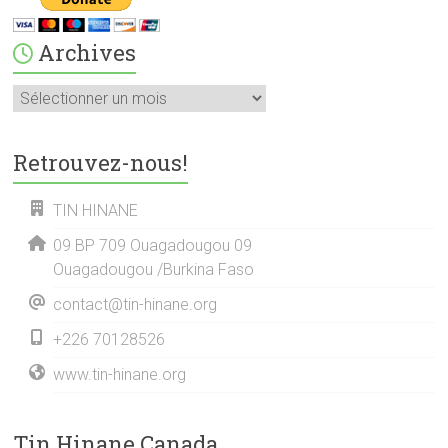
Archives
Archives
Retrouvez-nous!
TIN HINANE
09 BP 709 Ouagadougou 09
Ouagadougou /Burkina Faso
contact@tin-hinane.org
+226 70128526
www.tin-hinane.org
Tin Hinane Canada