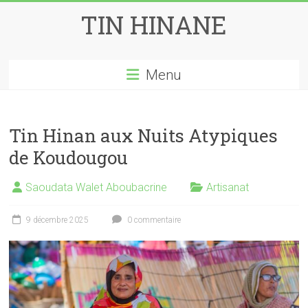
Skip
TIN HINANE
to
content
Menu
Tin Hinan aux Nuits Atypiques
de Koudougou
Saoudata Walet Aboubacrine
Artisanat
9 décembre 2025
0 commentaire