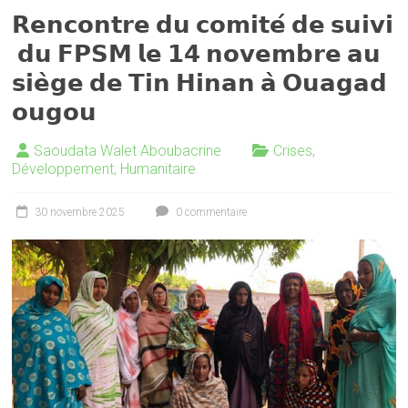
𝗥𝗲𝗻𝗰𝗼𝗻𝘁𝗿𝗲 𝗱𝘂 𝗰𝗼𝗺𝗶𝘁𝗲́ 𝗱𝗲 𝘀𝘂𝗶𝘃𝗶
𝗱𝘂 𝗙𝗣𝗦𝗠 𝗹𝗲 𝟭𝟰 𝗻𝗼𝘃𝗲𝗺𝗯𝗿𝗲 𝗮𝘂
𝘀𝗶𝗲̀𝗴𝗲 𝗱𝗲 𝗧𝗶𝗻 𝗛𝗶𝗻𝗮𝗻 𝗮̀ 𝗢𝘂𝗮𝗴𝗮𝗱
𝗼𝘂𝗴𝗼𝘂
Saoudata Walet Aboubacrine
Crises
,
Développement
,
Humanitaire
30 novembre 2025
0 commentaire