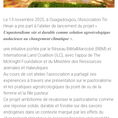
Le 13 novembre 2025, à Ouagadougou, l’Association Tin
Hinan a pris part à l’atelier de lancement du projet «
𝑼𝒏𝒑𝒂𝒔𝒕𝒐𝒓𝒂𝒍𝒊𝒔𝒎𝒆 𝒔𝒖̂𝒓 𝒆𝒕 𝒅𝒖𝒓𝒂𝒃𝒍𝒆 𝒄𝒐𝒎𝒎𝒆 𝒔𝒐𝒍𝒖𝒕𝒊𝒐𝒏 𝒂𝒈𝒓𝒐𝒆́𝒄𝒐𝒍𝒐𝒈𝒊𝒒𝒖𝒆
𝒂𝒖𝒅𝒂𝒄𝒊𝒆𝒖𝒔𝒆 𝒂𝒖 𝒄𝒉𝒂𝒏𝒈𝒆𝒎𝒆𝒏𝒕 𝒄𝒍𝒊𝒎𝒂𝒕𝒊𝒒𝒖𝒆 »,
une initiative portée par le Réseau BillitalMaroobé (RBM) et
International Land Coalition (ILC), avec l’appui de The
McKnight Foundation et du Ministère des Ressources
animales et Halieutiques.
Au cours de cet atelier, l’association a partagé ses
expériences à travers une présentation sur le pastoralisme
et les pratiques agroécologiques du point de vu de la
femme et la fille pasteur.
Ce projet ambitionne de revaloriser le pastoralisme comme
une réponse solide, durable et fondée sur des savoirs
endogènes dans un contexte marqué par les effets du