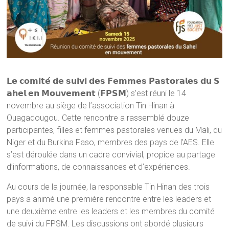
𝗟𝗲 𝗰𝗼𝗺𝗶𝘁𝗲́ 𝗱𝗲 𝘀𝘂𝗶𝘃𝗶 𝗱𝗲𝘀 𝗙𝗲𝗺𝗺𝗲𝘀 𝗣𝗮𝘀𝘁𝗼𝗿𝗮𝗹𝗲𝘀 𝗱𝘂 𝗦
𝗮𝗵𝗲𝗹 𝗲𝗻 𝗠𝗼𝘂𝘃𝗲𝗺𝗲𝗻𝘁 (𝗙𝗣𝗦𝗠) s’est réuni le 14
novembre au siège de l’association Tin Hinan à
Ouagadougou. Cette rencontre a rassemblé douze
participantes, filles et femmes pastorales venues du Mali, du
Niger et du Burkina Faso, membres des pays de l’AES. Elle
s’est déroulée dans un cadre convivial, propice au partage
d’informations, de connaissances et d’expériences.
Au cours de la journée, la responsable Tin Hinan des trois
pays a animé une première rencontre entre les leaders et
une deuxième entre les leaders et les membres du comité
de suivi du FPSM. Les discussions ont abordé plusieurs