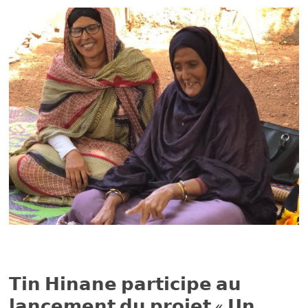
𝗧𝗶𝗻 𝗛𝗶𝗻𝗮𝗻𝗲 𝗽𝗮𝗿𝘁𝗶𝗰𝗶𝗽𝗲 𝗮𝘂
𝗹𝗮𝗻𝗰𝗲𝗺𝗲𝗻𝘁 𝗱𝘂 𝗽𝗿𝗼𝗷𝗲𝘁 « 𝗨𝗻