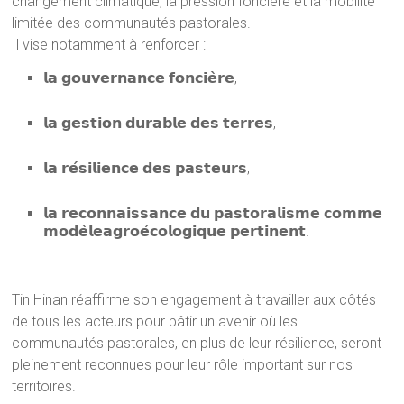
changement climatique, la pression foncière et la mobilité
limitée des communautés pastorales.
Il vise notamment à renforcer :
𝗹𝗮 𝗴𝗼𝘂𝘃𝗲𝗿𝗻𝗮𝗻𝗰𝗲 𝗳𝗼𝗻𝗰𝗶𝗲̀𝗿𝗲,
𝗹𝗮 𝗴𝗲𝘀𝘁𝗶𝗼𝗻 𝗱𝘂𝗿𝗮𝗯𝗹𝗲 𝗱𝗲𝘀 𝘁𝗲𝗿𝗿𝗲𝘀,
𝗹𝗮 𝗿𝗲́𝘀𝗶𝗹𝗶𝗲𝗻𝗰𝗲 𝗱𝗲𝘀 𝗽𝗮𝘀𝘁𝗲𝘂𝗿𝘀,
𝗹𝗮 𝗿𝗲𝗰𝗼𝗻𝗻𝗮𝗶𝘀𝘀𝗮𝗻𝗰𝗲 𝗱𝘂 𝗽𝗮𝘀𝘁𝗼𝗿𝗮𝗹𝗶𝘀𝗺𝗲 𝗰𝗼𝗺𝗺𝗲
𝗺𝗼𝗱𝗲̀𝗹𝗲𝗮𝗴𝗿𝗼𝗲́𝗰𝗼𝗹𝗼𝗴𝗶𝗾𝘂𝗲 𝗽𝗲𝗿𝘁𝗶𝗻𝗲𝗻𝘁.
Tin Hinan réaffirme son engagement à travailler aux côtés
de tous les acteurs pour bâtir un avenir où les
communautés pastorales, en plus de leur résilience, seront
pleinement reconnues pour leur rôle important sur nos
territoires.