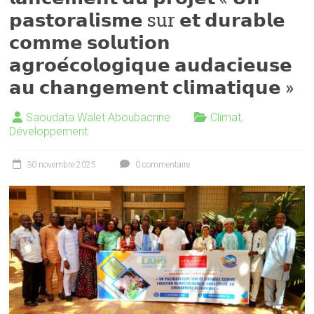
𝗽𝗮𝘀𝘁𝗼𝗿𝗮𝗹𝗶𝘀𝗺𝗲 sur 𝗲𝘁 𝗱𝘂𝗿𝗮𝗯𝗹𝗲
𝗰𝗼𝗺𝗺𝗲 𝘀𝗼𝗹𝘂𝘁𝗶𝗼𝗻
𝗮𝗴𝗿𝗼𝗲́𝗰𝗼𝗹𝗼𝗴𝗶𝗾𝘂𝗲 𝗮𝘂𝗱𝗮𝗰𝗶𝗲𝘂𝘀𝗲
𝗮𝘂 𝗰𝗵𝗮𝗻𝗴𝗲𝗺𝗲𝗻𝘁 𝗰𝗹𝗶𝗺𝗮𝘁𝗶𝗾𝘂𝗲 »
Saoudata Walet Aboubacrine
Climat
,
Développement
30 novembre 2025
0 commentaire