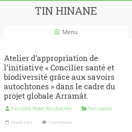
Skip
TIN HINANE
to
content
Menu
Atelier d’appropriation de
l’initiative « Concilier santé et
biodiversité grâce aux savoirs
autochtones » dans le cadre du
projet globale Arramât.
Saoudata Walet Aboubacrine
Non classé
26 août 2024
0 commentaire