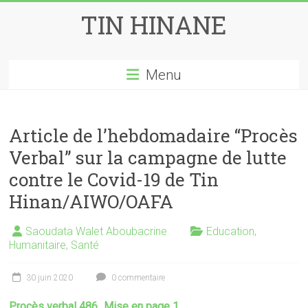
Skip
TIN HINANE
to
content
Menu
Article de l’hebdomadaire “Procès
Verbal” sur la campagne de lutte
contre le Covid-19 de Tin
Hinan/AIWO/OAFA
Saoudata Walet Aboubacrine
Education
,
Humanitaire
,
Santé
30 juin 2020
0 commentaire
Procès verbal 486_Mise en page 1