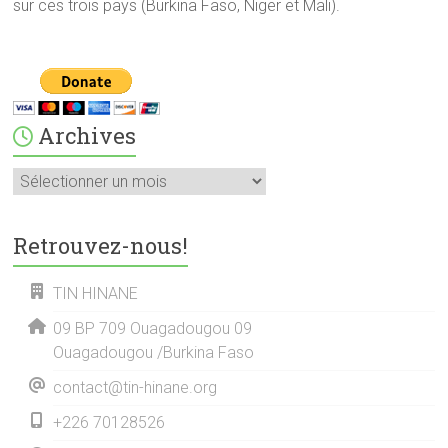
sur ces trois pays (Burkina Faso, Niger et Mali).
Archives
Archives
Retrouvez-nous!
TIN HINANE
09 BP 709 Ouagadougou 09
Ouagadougou /Burkina Faso
contact@tin-hinane.org
+226 70128526